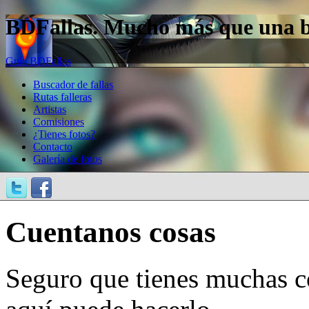
BDFallas. Mucho más que una bas
Guía BDFallas
Buscador de fallas
Rutas falleras
Artistas
Comisiones
¿Tienes fotos?
Contacto
Galería de fotos
Cuentanos cosas
Seguro que tienes muchas c