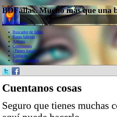
BDFallas. Mucho más que una bas
Guía BDFallas
Buscador de fallas
Rutas falleras
Artistas
Comisiones
¿Tienes fotos?
Contacto
Galería de fotos
Cuentanos cosas
Seguro que tienes muchas c