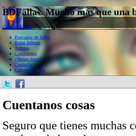
BDFallas. Mucho más que una bas
Guía BDFallas
Buscador de fallas
Rutas falleras
Artistas
Comisiones
¿Tienes fotos?
Contacto
Galería de fotos
Cuentanos cosas
Seguro que tienes muchas c