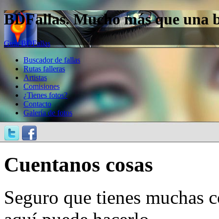
BDFallas. Mucho más que una bas
Guía BDFallas
Buscador de fallas
Rutas falleras
Artistas
Comisiones
¿Tienes fotos?
Contacto
Galería de fotos
Cuentanos cosas
Seguro que tienes muchas c