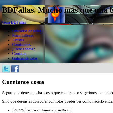
BDFallas. Mucho más que una bas
Guía BDFallas
Buscador de fallas
Rutas falleras
Artistas
Comisiones
¿Tienes fotos?
Contacto
Galería de fotos
Cuentanos cosas
Seguro que tienes muchas cosas que contarnos o sugerirnos, aquí pue
Si lo que deseas es colaborar con fotos puedes ver como hacerlo entr
Asunto