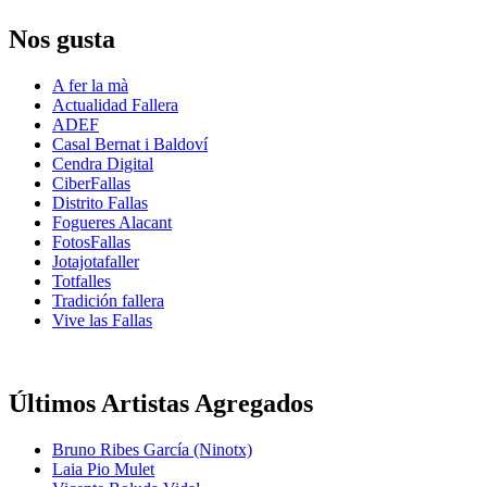
Nos gusta
A fer la mà
Actualidad Fallera
ADEF
Casal Bernat i Baldoví
Cendra Digital
CiberFallas
Distrito Fallas
Fogueres Alacant
FotosFallas
Jotajotafaller
Totfalles
Tradición fallera
Vive las Fallas
Últimos Artistas Agregados
Bruno Ribes García (Ninotx)
Laia Pio Mulet