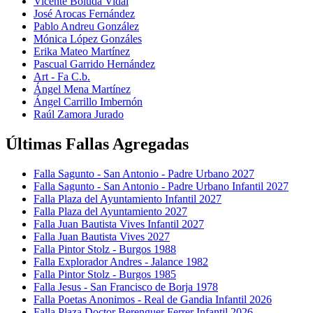
Vicente Boluda Vidal
José Arocas Fernández
Pablo Andreu González
Mónica López Gonzáles
Erika Mateo Martínez
Pascual Garrido Hernández
Art - Fa C.b.
Ángel Mena Martínez
Ángel Carrillo Imbernón
Raúl Zamora Jurado
Últimas Fallas Agregadas
Falla Sagunto - San Antonio - Padre Urbano 2027
Falla Sagunto - San Antonio - Padre Urbano Infantil 2027
Falla Plaza del Ayuntamiento Infantil 2027
Falla Plaza del Ayuntamiento 2027
Falla Juan Bautista Vives Infantil 2027
Falla Juan Bautista Vives 2027
Falla Pintor Stolz - Burgos 1988
Falla Explorador Andres - Jalance 1982
Falla Pintor Stolz - Burgos 1985
Falla Jesus - San Francisco de Borja 1978
Falla Poetas Anonimos - Real de Gandia Infantil 2026
Falla Plaza Doctor Berenguer Ferrer Infantil 2026