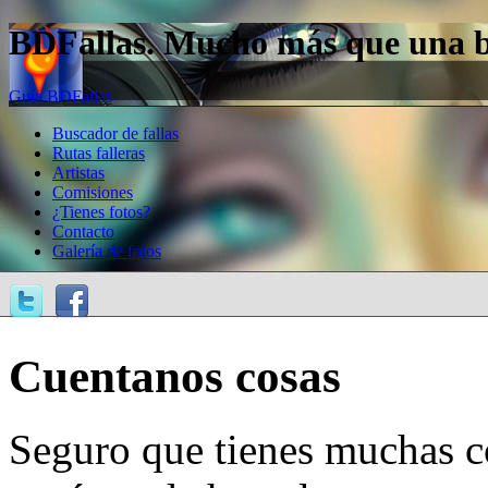
BDFallas. Mucho más que una bas
Guía BDFallas
Buscador de fallas
Rutas falleras
Artistas
Comisiones
¿Tienes fotos?
Contacto
Galería de fotos
Cuentanos cosas
Seguro que tienes muchas c