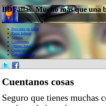
BDFallas. Mucho más que una bas
Guía BDFallas
Buscador de fallas
Rutas falleras
Artistas
Comisiones
¿Tienes fotos?
Contacto
Galería de fotos
Cuentanos cosas
Seguro que tienes muchas c