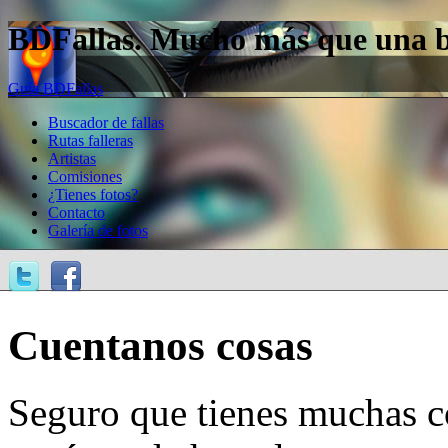
BDFallas. Mucho más que una bas
Guía BDFallas
Buscador de fallas
Rutas falleras
Artistas
Comisiones
¿Tienes fotos?
Contacto
Galería de fotos
Cuentanos cosas
Seguro que tienes muchas c