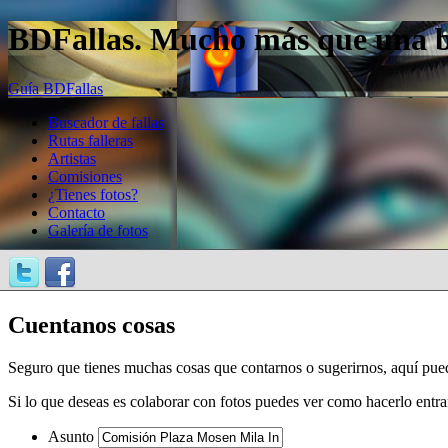
BDFallas. Mucho más que una bas
Guía BDFallas
Buscador de fallas
Rutas falleras
Artistas
Comisiones
¿Tienes fotos?
Contacto
Galería de fotos
Cuentanos cosas
Seguro que tienes muchas cosas que contarnos o sugerirnos, aquí pue
Si lo que deseas es colaborar con fotos puedes ver como hacerlo entr
Asunto