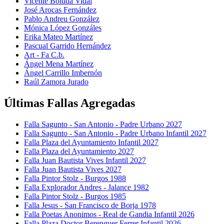
Vicente Boluda Vidal
José Arocas Fernández
Pablo Andreu González
Mónica López Gonzáles
Erika Mateo Martínez
Pascual Garrido Hernández
Art - Fa C.b.
Ángel Mena Martínez
Ángel Carrillo Imbernón
Raúl Zamora Jurado
Últimas Fallas Agregadas
Falla Sagunto - San Antonio - Padre Urbano 2027
Falla Sagunto - San Antonio - Padre Urbano Infantil 2027
Falla Plaza del Ayuntamiento Infantil 2027
Falla Plaza del Ayuntamiento 2027
Falla Juan Bautista Vives Infantil 2027
Falla Juan Bautista Vives 2027
Falla Pintor Stolz - Burgos 1988
Falla Explorador Andres - Jalance 1982
Falla Pintor Stolz - Burgos 1985
Falla Jesus - San Francisco de Borja 1978
Falla Poetas Anonimos - Real de Gandia Infantil 2026
Falla Plaza Doctor Berenguer Ferrer Infantil 2026