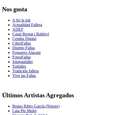
Nos gusta
A fer la mà
Actualidad Fallera
ADEF
Casal Bernat i Baldoví
Cendra Digital
CiberFallas
Distrito Fallas
Fogueres Alacant
FotosFallas
Jotajotafaller
Totfalles
Tradición fallera
Vive las Fallas
Últimos Artistas Agregados
Bruno Ribes García (Ninotx)
Laia Pio Mulet