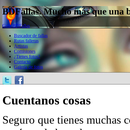
BDFallas. Mucho más que una bas
Guía BDFallas
Buscador de fallas
Rutas falleras
Artistas
Comisiones
¿Tienes fotos?
Contacto
Galería de fotos
Cuentanos cosas
Seguro que tienes muchas c