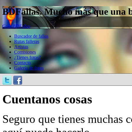
BDFallas. Mucho más que una bas
Guía BDFallas
Buscador de fallas
Rutas falleras
Artistas
Comisiones
¿Tienes fotos?
Contacto
Galería de fotos
Cuentanos cosas
Seguro que tienes muchas c