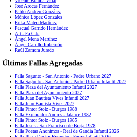
Vicente Boluda Vidal
José Arocas Fernández
Pablo Andreu González
Mónica López Gonzáles
Erika Mateo Martínez
Pascual Garrido Hernández
Art - Fa C.b.
Ángel Mena Martínez
Ángel Carrillo Imbernón
Raúl Zamora Jurado
Últimas Fallas Agregadas
Falla Sagunto - San Antonio - Padre Urbano 2027
Falla Sagunto - San Antonio - Padre Urbano Infantil 2027
Falla Plaza del Ayuntamiento Infantil 2027
Falla Plaza del Ayuntamiento 2027
Falla Juan Bautista Vives Infantil 2027
Falla Juan Bautista Vives 2027
Falla Pintor Stolz - Burgos 1988
Falla Explorador Andres - Jalance 1982
Falla Pintor Stolz - Burgos 1985
Falla Jesus - San Francisco de Borja 1978
Falla Poetas Anonimos - Real de Gandia Infantil 2026
Falla Plaza Doctor Berenguer Ferrer Infantil 2026