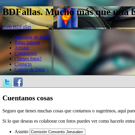
BDFallas. Mucho más que una bas
Guía BDFallas
Buscador de fallas
Rutas falleras
Artistas
Comisiones
¿Tienes fotos?
Contacto
Galería de fotos
Cuentanos cosas
Seguro que tienes muchas cosas que contarnos o sugerirnos, aquí pue
Si lo que deseas es colaborar con fotos puedes ver como hacerlo entr
Asunto