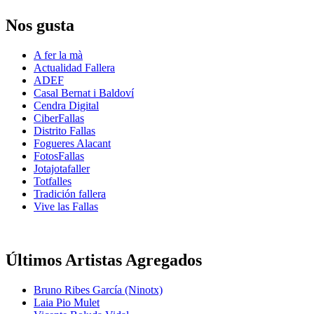
Nos gusta
A fer la mà
Actualidad Fallera
ADEF
Casal Bernat i Baldoví
Cendra Digital
CiberFallas
Distrito Fallas
Fogueres Alacant
FotosFallas
Jotajotafaller
Totfalles
Tradición fallera
Vive las Fallas
Últimos Artistas Agregados
Bruno Ribes García (Ninotx)
Laia Pio Mulet