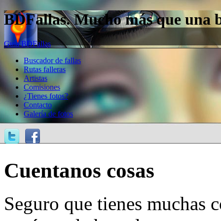
BDFallas. Mucho más que una bas
Guía BDFallas
Buscador de fallas
Rutas falleras
Artistas
Comisiones
¿Tienes fotos?
Contacto
Galería de fotos
Cuentanos cosas
Seguro que tienes muchas c