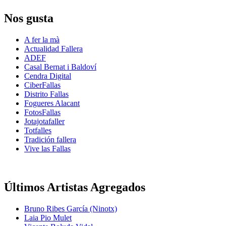
Nos gusta
A fer la mà
Actualidad Fallera
ADEF
Casal Bernat i Baldoví
Cendra Digital
CiberFallas
Distrito Fallas
Fogueres Alacant
FotosFallas
Jotajotafaller
Totfalles
Tradición fallera
Vive las Fallas
Últimos Artistas Agregados
Bruno Ribes García (Ninotx)
Laia Pio Mulet