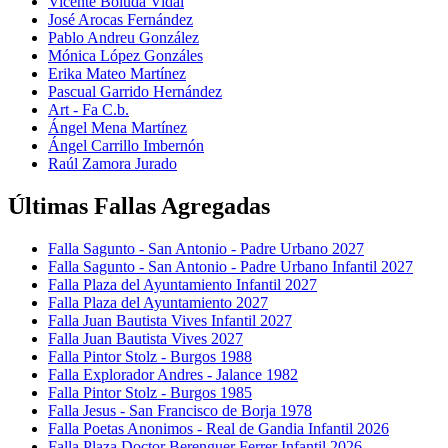
Vicente Boluda Vidal
José Arocas Fernández
Pablo Andreu González
Mónica López Gonzáles
Erika Mateo Martínez
Pascual Garrido Hernández
Art - Fa C.b.
Ángel Mena Martínez
Ángel Carrillo Imbernón
Raúl Zamora Jurado
Últimas Fallas Agregadas
Falla Sagunto - San Antonio - Padre Urbano 2027
Falla Sagunto - San Antonio - Padre Urbano Infantil 2027
Falla Plaza del Ayuntamiento Infantil 2027
Falla Plaza del Ayuntamiento 2027
Falla Juan Bautista Vives Infantil 2027
Falla Juan Bautista Vives 2027
Falla Pintor Stolz - Burgos 1988
Falla Explorador Andres - Jalance 1982
Falla Pintor Stolz - Burgos 1985
Falla Jesus - San Francisco de Borja 1978
Falla Poetas Anonimos - Real de Gandia Infantil 2026
Falla Plaza Doctor Berenguer Ferrer Infantil 2026