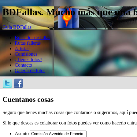
BDFallas. Mucho más que una bas
Guía BDFallas
Buscador de fallas
Rutas falleras
Artistas
Comisiones
¿Tienes fotos?
Contacto
Galería de fotos
Cuentanos cosas
Seguro que tienes muchas cosas que contarnos o sugerirnos, aquí pue
Si lo que deseas es colaborar con fotos puedes ver como hacerlo entr
Asunto