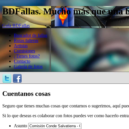
BDFallas. Mucho más que una bas
Guía BDFallas
Buscador de fallas
Rutas falleras
Artistas
Comisiones
¿Tienes fotos?
Contacto
Galería de fotos
Cuentanos cosas
Seguro que tienes muchas cosas que contarnos o sugerirnos, aquí pue
Si lo que deseas es colaborar con fotos puedes ver como hacerlo entr
Asunto