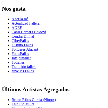
Nos gusta
A fer la mà
Actualidad Fallera
ADEF
Casal Bernat i Baldoví
Cendra Digital
CiberFallas
Distrito Fallas
Fogueres Alacant
FotosFallas
Jotajotafaller
Totfalles
Tradición fallera
Vive las Fallas
Últimos Artistas Agregados
Bruno Ribes García (Ninotx)
Laia Pio Mulet