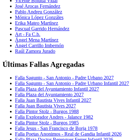
Vicente Boluda Vidal
José Arocas Fernández
Pablo Andreu González
Mónica López Gonzáles
Erika Mateo Martínez
Pascual Garrido Hernández
Art - Fa C.b.
Ángel Mena Martínez
Ángel Carrillo Imbernón
Raúl Zamora Jurado
Últimas Fallas Agregadas
Falla Sagunto - San Antonio - Padre Urbano 2027
Falla Sagunto - San Antonio - Padre Urbano Infantil 2027
Falla Plaza del Ayuntamiento Infantil 2027
Falla Plaza del Ayuntamiento 2027
Falla Juan Bautista Vives Infantil 2027
Falla Juan Bautista Vives 2027
Falla Pintor Stolz - Burgos 1988
Falla Explorador Andres - Jalance 1982
Falla Pintor Stolz - Burgos 1985
Falla Jesus - San Francisco de Borja 1978
Falla Poetas Anonimos - Real de Gandia Infantil 2026
Falla Plaza Doctor Berenguer Ferrer Infantil 2026