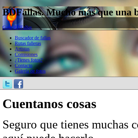
BDFallas. Mucho más que una bas
Guía BDFallas
Buscador de fallas
Rutas falleras
Artistas
Comisiones
¿Tienes fotos?
Contacto
Galería de fotos
Cuentanos cosas
Seguro que tienes muchas c