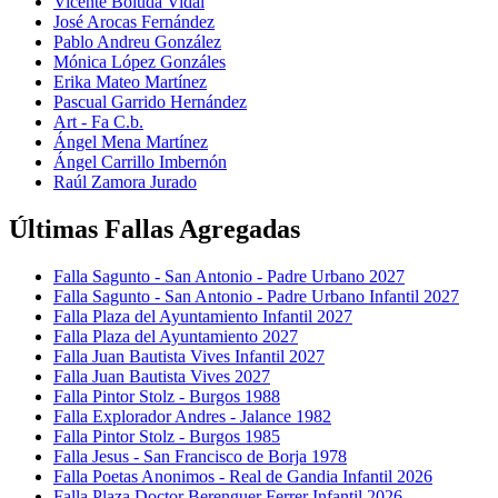
Vicente Boluda Vidal
José Arocas Fernández
Pablo Andreu González
Mónica López Gonzáles
Erika Mateo Martínez
Pascual Garrido Hernández
Art - Fa C.b.
Ángel Mena Martínez
Ángel Carrillo Imbernón
Raúl Zamora Jurado
Últimas Fallas Agregadas
Falla Sagunto - San Antonio - Padre Urbano 2027
Falla Sagunto - San Antonio - Padre Urbano Infantil 2027
Falla Plaza del Ayuntamiento Infantil 2027
Falla Plaza del Ayuntamiento 2027
Falla Juan Bautista Vives Infantil 2027
Falla Juan Bautista Vives 2027
Falla Pintor Stolz - Burgos 1988
Falla Explorador Andres - Jalance 1982
Falla Pintor Stolz - Burgos 1985
Falla Jesus - San Francisco de Borja 1978
Falla Poetas Anonimos - Real de Gandia Infantil 2026
Falla Plaza Doctor Berenguer Ferrer Infantil 2026