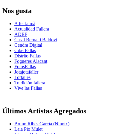
Nos gusta
A fer la mà
Actualidad Fallera
ADEF
Casal Bernat i Baldoví
Cendra Digital
CiberFallas
Distrito Fallas
Fogueres Alacant
FotosFallas
Jotajotafaller
Totfalles
Tradición fallera
Vive las Fallas
Últimos Artistas Agregados
Bruno Ribes García (Ninotx)
Laia Pio Mulet