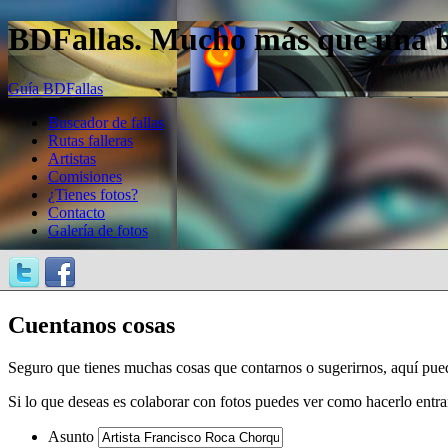
BDFallas. Mucho más que una bas
Guía BDFallas
Buscador de fallas
Rutas falleras
Artistas
Comisiones
¿Tienes fotos?
Contacto
Galería de fotos
Cuentanos cosas
Seguro que tienes muchas cosas que contarnos o sugerirnos, aquí pue
Si lo que deseas es colaborar con fotos puedes ver como hacerlo entr
Asunto