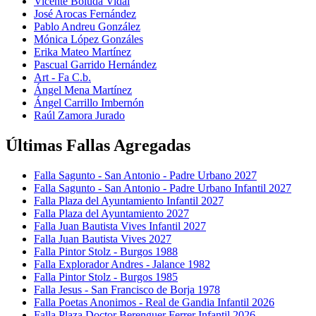
Vicente Boluda Vidal
José Arocas Fernández
Pablo Andreu González
Mónica López Gonzáles
Erika Mateo Martínez
Pascual Garrido Hernández
Art - Fa C.b.
Ángel Mena Martínez
Ángel Carrillo Imbernón
Raúl Zamora Jurado
Últimas Fallas Agregadas
Falla Sagunto - San Antonio - Padre Urbano 2027
Falla Sagunto - San Antonio - Padre Urbano Infantil 2027
Falla Plaza del Ayuntamiento Infantil 2027
Falla Plaza del Ayuntamiento 2027
Falla Juan Bautista Vives Infantil 2027
Falla Juan Bautista Vives 2027
Falla Pintor Stolz - Burgos 1988
Falla Explorador Andres - Jalance 1982
Falla Pintor Stolz - Burgos 1985
Falla Jesus - San Francisco de Borja 1978
Falla Poetas Anonimos - Real de Gandia Infantil 2026
Falla Plaza Doctor Berenguer Ferrer Infantil 2026