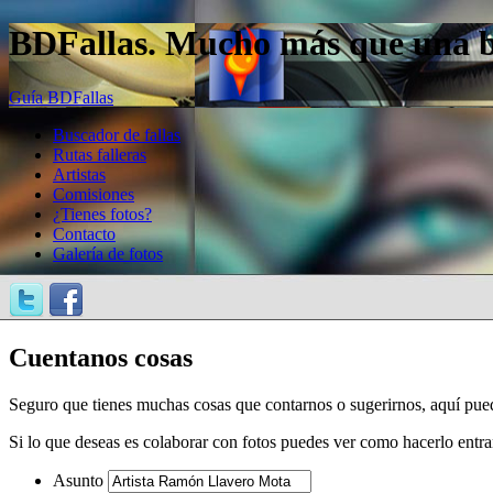
BDFallas. Mucho más que una bas
Guía BDFallas
Buscador de fallas
Rutas falleras
Artistas
Comisiones
¿Tienes fotos?
Contacto
Galería de fotos
Cuentanos cosas
Seguro que tienes muchas cosas que contarnos o sugerirnos, aquí pue
Si lo que deseas es colaborar con fotos puedes ver como hacerlo entr
Asunto