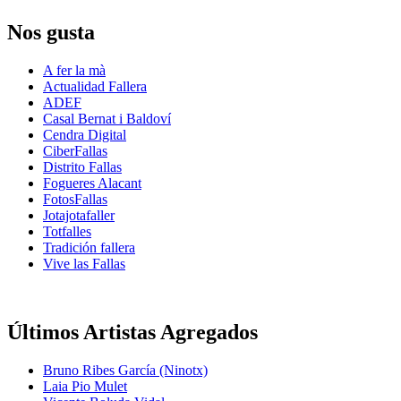
Nos gusta
A fer la mà
Actualidad Fallera
ADEF
Casal Bernat i Baldoví
Cendra Digital
CiberFallas
Distrito Fallas
Fogueres Alacant
FotosFallas
Jotajotafaller
Totfalles
Tradición fallera
Vive las Fallas
Últimos Artistas Agregados
Bruno Ribes García (Ninotx)
Laia Pio Mulet