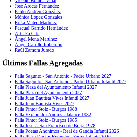
Vicente Boluda Vidal
José Arocas Fernández
Pablo Andreu González
Mónica López Gonzáles
Erika Mateo Martínez
Pascual Garrido Hernández
Art - Fa C.b.
Ángel Mena Martínez
Ángel Carrillo Imbernón
Raúl Zamora Jurado
Últimas Fallas Agregadas
Falla Sagunto - San Antonio - Padre Urbano 2027
Falla Sagunto - San Antonio - Padre Urbano Infantil 2027
Falla Plaza del Ayuntamiento Infantil 2027
Falla Plaza del Ayuntamiento 2027
Falla Juan Bautista Vives Infantil 2027
Falla Juan Bautista Vives 2027
Falla Pintor Stolz - Burgos 1988
Falla Explorador Andres - Jalance 1982
Falla Pintor Stolz - Burgos 1985
Falla Jesus - San Francisco de Borja 1978
Falla Poetas Anonimos - Real de Gandia Infantil 2026
Falla Plaza Doctor Berenguer Ferrer Infantil 2026