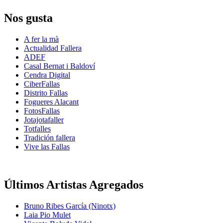
Nos gusta
A fer la mà
Actualidad Fallera
ADEF
Casal Bernat i Baldoví
Cendra Digital
CiberFallas
Distrito Fallas
Fogueres Alacant
FotosFallas
Jotajotafaller
Totfalles
Tradición fallera
Vive las Fallas
Últimos Artistas Agregados
Bruno Ribes García (Ninotx)
Laia Pio Mulet