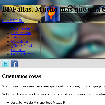
BDFallas. Mucho más que una bas
Guía BDFallas
Buscador de fallas
Rutas falleras
Artistas
Comisiones
¿Tienes fotos?
Contacto
Galería de fotos
Cuentanos cosas
Seguro que tienes muchas cosas que contarnos o sugerirnos, aquí pue
Si lo que deseas es colaborar con fotos puedes ver como hacerlo entr
Asunto