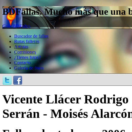
BDFallas. Mucho más que una bas
Guía BDFallas
Buscador de fallas
Rutas falleras
Artistas
Comisiones
¿Tienes fotos?
Contacto
Galería de fotos
Vicente Llácer Rodrigo 
Serrán - Moisés Alarcó