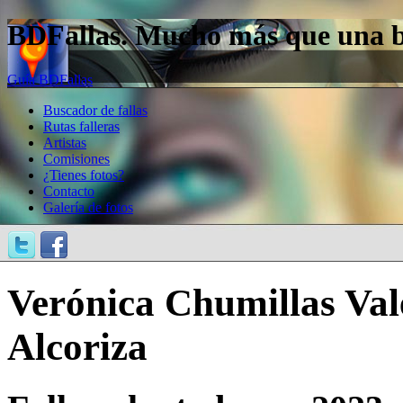
BDFallas. Mucho más que una bas
Guía BDFallas
Buscador de fallas
Rutas falleras
Artistas
Comisiones
¿Tienes fotos?
Contacto
Galería de fotos
Verónica Chumillas Val
Alcoriza