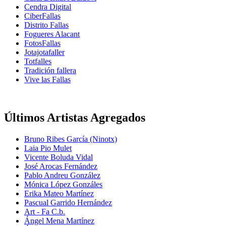
Cendra Digital
CiberFallas
Distrito Fallas
Fogueres Alacant
FotosFallas
Jotajotafaller
Totfalles
Tradición fallera
Vive las Fallas
Últimos Artistas Agregados
Bruno Ribes García (Ninotx)
Laia Pio Mulet
Vicente Boluda Vidal
José Arocas Fernández
Pablo Andreu González
Mónica López Gonzáles
Erika Mateo Martínez
Pascual Garrido Hernández
Art - Fa C.b.
Ángel Mena Martínez