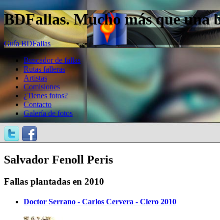
BDFallas. Mucho más que una bas
Guía BDFallas
Buscador de fallas
Rutas falleras
Artistas
Comisiones
¿Tienes fotos?
Contacto
Galería de fotos
Salvador Fenoll Peris
Fallas plantadas en 2010
Doctor Serrano - Carlos Cervera - Clero 2010