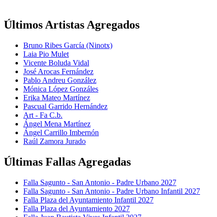
Últimos Artistas Agregados
Bruno Ribes García (Ninotx)
Laia Pio Mulet
Vicente Boluda Vidal
José Arocas Fernández
Pablo Andreu González
Mónica López Gonzáles
Erika Mateo Martínez
Pascual Garrido Hernández
Art - Fa C.b.
Ángel Mena Martínez
Ángel Carrillo Imbernón
Raúl Zamora Jurado
Últimas Fallas Agregadas
Falla Sagunto - San Antonio - Padre Urbano 2027
Falla Sagunto - San Antonio - Padre Urbano Infantil 2027
Falla Plaza del Ayuntamiento Infantil 2027
Falla Plaza del Ayuntamiento 2027