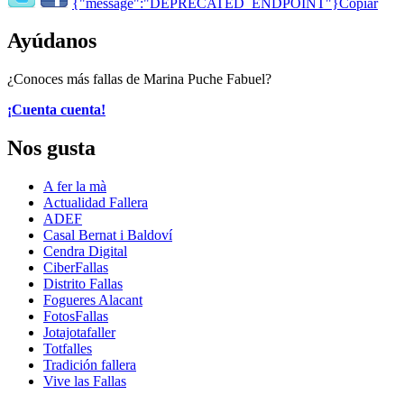
{"message":"DEPRECATED_ENDPOINT"}
Copiar
Ayúdanos
¿Conoces más fallas de Marina Puche Fabuel?
¡Cuenta cuenta!
Nos gusta
A fer la mà
Actualidad Fallera
ADEF
Casal Bernat i Baldoví
Cendra Digital
CiberFallas
Distrito Fallas
Fogueres Alacant
FotosFallas
Jotajotafaller
Totfalles
Tradición fallera
Vive las Fallas