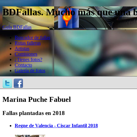
BDFallas. Mucho más que una bas
Guía BDFallas
Buscador de fallas
Rutas falleras
Artistas
Comisiones
¿Tienes fotos?
Contacto
Galería de fotos
Marina Puche Fabuel
Fallas plantadas en 2018
Regne de Valencia - Ciscar Infantil 2018