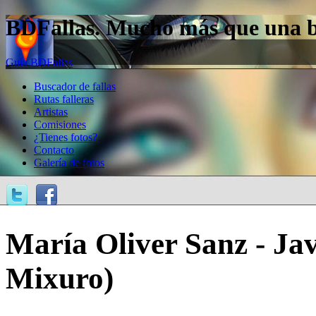
BDFallas. Mucho más que una bas
Guía BDFallas
Buscador de fallas
Rutas falleras
Artistas
Comisiones
¿Tienes fotos?
Contacto
Galería de fotos
María Oliver Sanz - Ja
Mixuro)