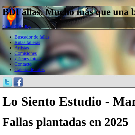
BDFallas. Mucho más que una bas
Guía BDFallas
Buscador de fallas
Rutas falleras
Artistas
Comisiones
¿Tienes fotos?
Contacto
Galería de fotos
Lo Siento Estudio - Ma
Fallas plantadas en 2025