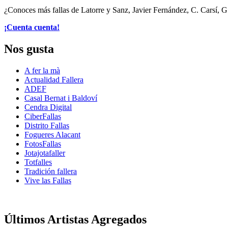
¿Conoces más fallas de Latorre y Sanz, Javier Fernández, C. Carsí, G
¡Cuenta cuenta!
Nos gusta
A fer la mà
Actualidad Fallera
ADEF
Casal Bernat i Baldoví
Cendra Digital
CiberFallas
Distrito Fallas
Fogueres Alacant
FotosFallas
Jotajotafaller
Totfalles
Tradición fallera
Vive las Fallas
Últimos Artistas Agregados