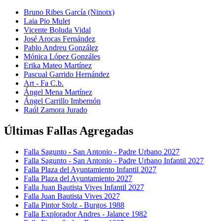
Bruno Ribes García (Ninotx)
Laia Pio Mulet
Vicente Boluda Vidal
José Arocas Fernández
Pablo Andreu González
Mónica López Gonzáles
Erika Mateo Martínez
Pascual Garrido Hernández
Art - Fa C.b.
Ángel Mena Martínez
Ángel Carrillo Imbernón
Raúl Zamora Jurado
Últimas Fallas Agregadas
Falla Sagunto - San Antonio - Padre Urbano 2027
Falla Sagunto - San Antonio - Padre Urbano Infantil 2027
Falla Plaza del Ayuntamiento Infantil 2027
Falla Plaza del Ayuntamiento 2027
Falla Juan Bautista Vives Infantil 2027
Falla Juan Bautista Vives 2027
Falla Pintor Stolz - Burgos 1988
Falla Explorador Andres - Jalance 1982