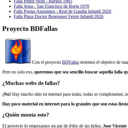
Falla Pintor Stolz - Burgos 1985
Falla Jesus - San Francisco de Borja 1978
Falla Poetas Anonimos - Real de Gandia Infantil 2026
Falla Plaza Doctor Berenguer Ferrer Infantil 2026
Proyecto BDFallas
Con el proyecto
BDFallas
tenemos el objetivo de mant
Pero no solo eso,
queremos que sea sencillo buscar aquella falla q
¿Muchas webs de fallas?
¡No!
Hay mucho sitio en internet para todas, todas se complemetan, n
Hay poco material en internet para lo grandes que son estas fiesta
¿Quién monta esto?
El proyecto lo empezamos un par de
frikis de las fallas
,
Jose Vicente