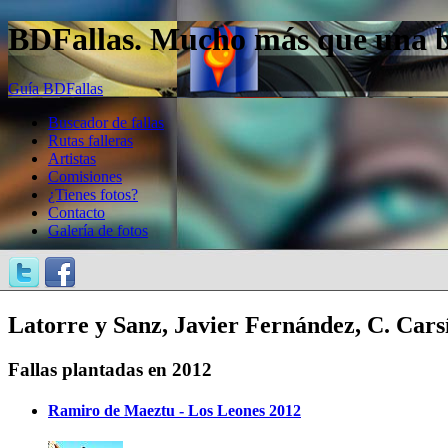
BDFallas. Mucho más que una bas
Guía BDFallas
Buscador de fallas
Rutas falleras
Artistas
Comisiones
¿Tienes fotos?
Contacto
Galería de fotos
Latorre y Sanz, Javier Fernández, C. Carsí,
Fallas plantadas en 2012
Ramiro de Maeztu - Los Leones 2012