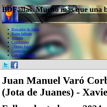
BDFallas. Mucho más que una bas
Guía BDFallas
Buscador de fallas
Rutas falleras
Artistas
Comisiones
¿Tienes fotos?
Contacto
Galería de fotos
Juan Manuel Varó Cor
(Jota de Juanes) - Xav