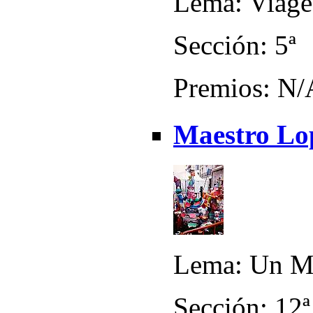
Lema: Viage
Sección: 5ª
Premios: N/
Maestro Lop
Lema: Un M
Sección: 12ª