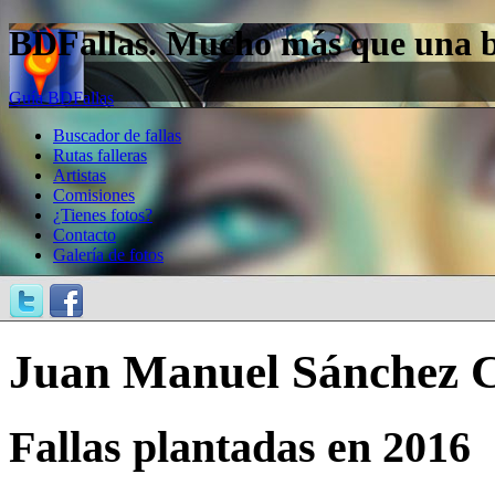
BDFallas. Mucho más que una bas
Guía BDFallas
Buscador de fallas
Rutas falleras
Artistas
Comisiones
¿Tienes fotos?
Contacto
Galería de fotos
Juan Manuel Sánchez 
Fallas plantadas en 2016