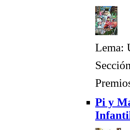
Lema: 
Sección
Premio
Pi y Ma
Infanti