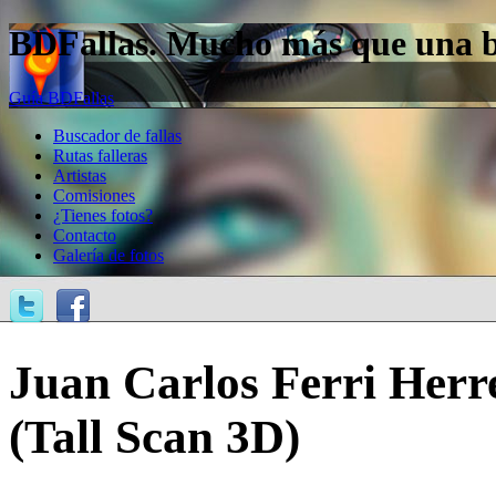
BDFallas. Mucho más que una bas
Guía BDFallas
Buscador de fallas
Rutas falleras
Artistas
Comisiones
¿Tienes fotos?
Contacto
Galería de fotos
Juan Carlos Ferri Herr
(Tall Scan 3D)