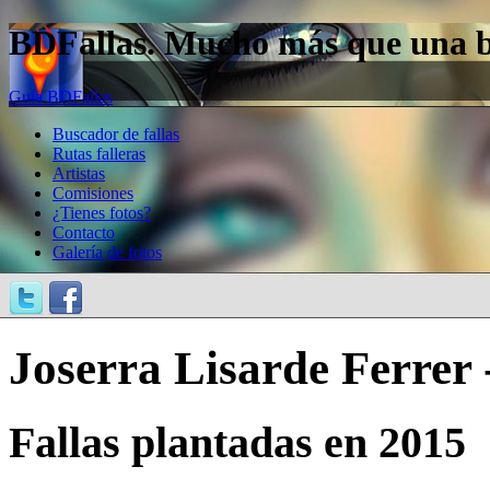
BDFallas. Mucho más que una bas
Guía BDFallas
Buscador de fallas
Rutas falleras
Artistas
Comisiones
¿Tienes fotos?
Contacto
Galería de fotos
Joserra Lisarde Ferrer
Fallas plantadas en 2015