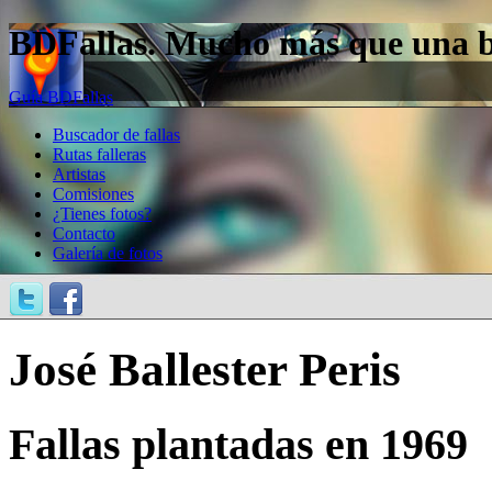
BDFallas. Mucho más que una bas
Guía BDFallas
Buscador de fallas
Rutas falleras
Artistas
Comisiones
¿Tienes fotos?
Contacto
Galería de fotos
José Ballester Peris
Fallas plantadas en 1969