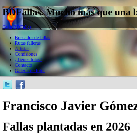
BDFallas. Mucho más que una bas
Guía BDFallas
Buscador de fallas
Rutas falleras
Artistas
Comisiones
¿Tienes fotos?
Contacto
Galería de fotos
Francisco Javier Góme
Fallas plantadas en 2026