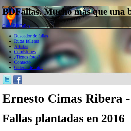
BDFallas. Mucho más que una bas
Guía BDFallas
Buscador de fallas
Rutas falleras
Artistas
Comisiones
¿Tienes fotos?
Contacto
Galería de fotos
Ernesto Cimas Ribera 
Fallas plantadas en 2016