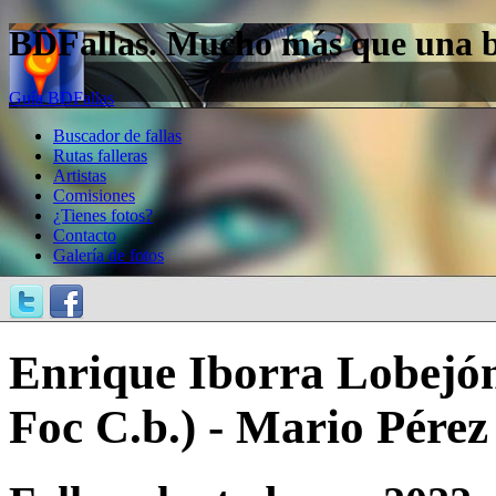
BDFallas. Mucho más que una bas
Guía BDFallas
Buscador de fallas
Rutas falleras
Artistas
Comisiones
¿Tienes fotos?
Contacto
Galería de fotos
Enrique Iborra Lobejón 
Foc C.b.) - Mario Pérez