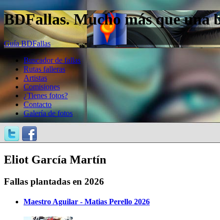
BDFallas. Mucho más que una bas
Guía BDFallas
Buscador de fallas
Rutas falleras
Artistas
Comisiones
¿Tienes fotos?
Contacto
Galería de fotos
Eliot García Martín
Fallas plantadas en 2026
Maestro Aguilar - Matias Perello 2026