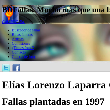
BDFallas. Mucho más que una bas
Guía BDFallas
Buscador de fallas
Rutas falleras
Artistas
Comisiones
¿Tienes fotos?
Contacto
Galería de fotos
Elías Lorenzo Laparra 
Fallas plantadas en 1997