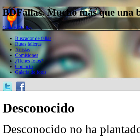
BDFallas. Mucho más que una bas
Guía BDFallas
Buscador de fallas
Rutas falleras
Artistas
Comisiones
¿Tienes fotos?
Contacto
Galería de fotos
Desconocido
Desconocido no ha plantado