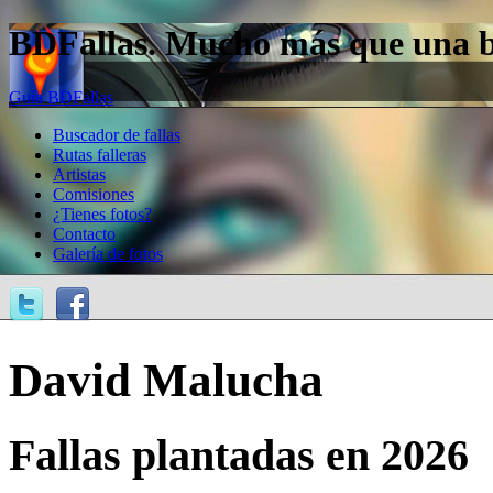
BDFallas. Mucho más que una bas
Guía BDFallas
Buscador de fallas
Rutas falleras
Artistas
Comisiones
¿Tienes fotos?
Contacto
Galería de fotos
David Malucha
Fallas plantadas en 2026