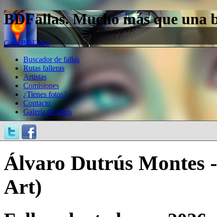
BDFallas. Mucho más que una bas
Guía BDFallas
Buscador de fallas
Rutas falleras
Artistas
Comisiones
¿Tienes fotos?
Contacto
Galería de fotos
Álvaro Dutrús Montes 
Art)