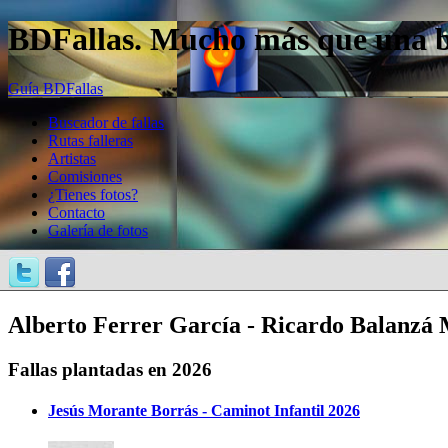
BDFallas. Mucho más que una bas
Guía BDFallas
Buscador de fallas
Rutas falleras
Artistas
Comisiones
¿Tienes fotos?
Contacto
Galería de fotos
Alberto Ferrer García - Ricardo Balanzá 
Fallas plantadas en 2026
Jesús Morante Borrás - Caminot Infantil 2026