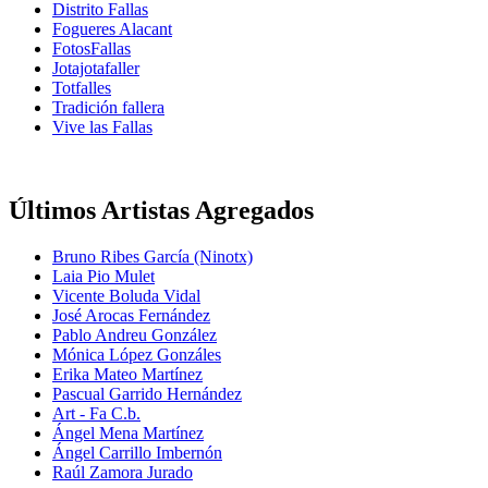
Distrito Fallas
Fogueres Alacant
FotosFallas
Jotajotafaller
Totfalles
Tradición fallera
Vive las Fallas
Últimos Artistas Agregados
Bruno Ribes García (Ninotx)
Laia Pio Mulet
Vicente Boluda Vidal
José Arocas Fernández
Pablo Andreu González
Mónica López Gonzáles
Erika Mateo Martínez
Pascual Garrido Hernández
Art - Fa C.b.
Ángel Mena Martínez
Ángel Carrillo Imbernón
Raúl Zamora Jurado