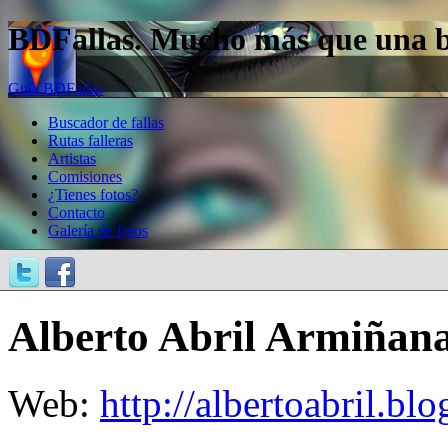
BDFallas. Mucho más que una bas
Guía BDFallas
Buscador de fallas
Rutas falleras
Artistas
Comisiones
¿Tienes fotos?
Contacto
Galería de fotos
Alberto Abril Armiñan
Web:
http://albertoabril.bl