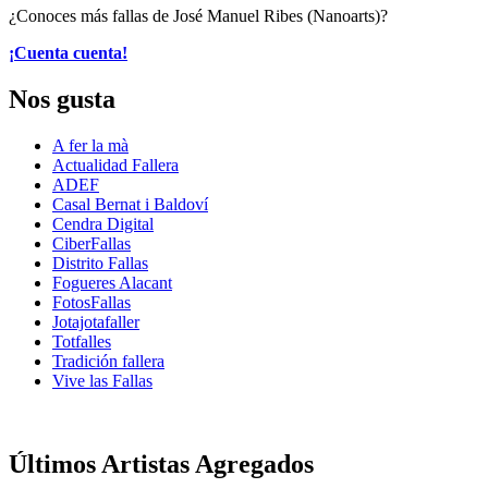
¿Conoces más fallas de José Manuel Ribes (Nanoarts)?
¡Cuenta cuenta!
Nos gusta
A fer la mà
Actualidad Fallera
ADEF
Casal Bernat i Baldoví
Cendra Digital
CiberFallas
Distrito Fallas
Fogueres Alacant
FotosFallas
Jotajotafaller
Totfalles
Tradición fallera
Vive las Fallas
Últimos Artistas Agregados