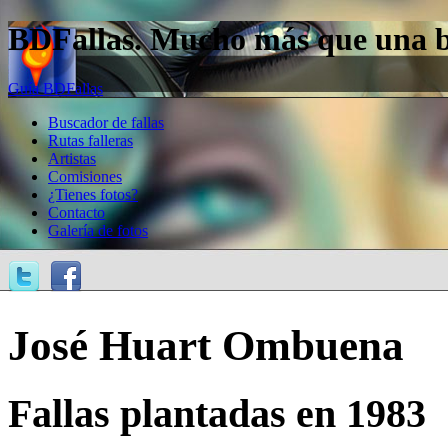
BDFallas. Mucho más que una bas
Guía BDFallas
Buscador de fallas
Rutas falleras
Artistas
Comisiones
¿Tienes fotos?
Contacto
Galería de fotos
José Huart Ombuena
Fallas plantadas en 1983