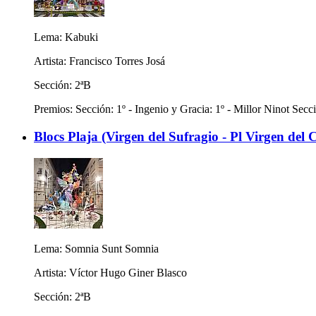
Lema: Kabuki
Artista: Francisco Torres Josá
Sección: 2ªB
Premios: Sección: 1º - Ingenio y Gracia: 1º - Millor Ninot Secci
Blocs Plaja (Virgen del Sufragio - Pl Virgen del C
Lema: Somnia Sunt Somnia
Artista: Víctor Hugo Giner Blasco
Sección: 2ªB