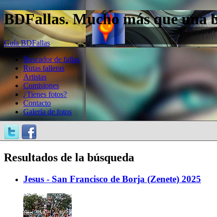
BDFallas. Mucho más que una bas
Guía BDFallas
Buscador de fallas
Rutas falleras
Artistas
Comisiones
¿Tienes fotos?
Contacto
Galería de fotos
Resultados de la búsqueda
Jesus - San Francisco de Borja (Zenete) 2025