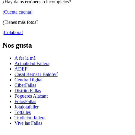
¿Hay datos erróneos o incompletos?
¡Cuenta cuenta!
¿Tienes más fotos?
¡Colabora!
Nos gusta
A fer la mà
Actualidad Fallera
ADEF
Casal Bernat i Baldoví
Cendra Digital
CiberFallas
Distrito Fallas
Fogueres Alacant
FotosFallas
Jotajotafaller
Totfalles
Tradición fallera
Vive las Fallas