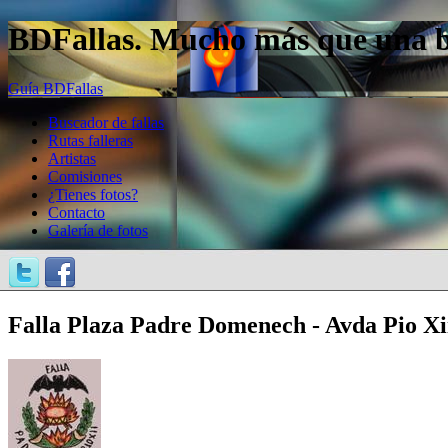
BDFallas. Mucho más que una bas
Guía BDFallas
Buscador de fallas
Rutas falleras
Artistas
Comisiones
¿Tienes fotos?
Contacto
Galería de fotos
Falla Plaza Padre Domenech - Avda Pio Xii