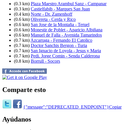
(0.3 km)
Plaza Maestro Arambul Sanz - Campanar
(0.3 km)
Castielfabib - Marques San Juan
(0.4 km)
Norte - Dr. Zamenhoff
(0.6 km)
Olivereta - Cerda y Rico
(0.6 km)
San Jose de la Montaña - Teruel
(0.6 km)
Monestir de Poblet - Aparicio Albiñana
(0.6 km)
Manuel de Falla - Avenida Tamarindos
(0.7 km)
Azcarraga - Fernando El Catolico
(0.7 km)
Doctor Sanchis Bergon - Turia
(0.7 km)
San Ignacio de Loyola - Jesus y Maria
(0.7 km)
Pedi. Jorge Comin - Senda Calderona
(0.8 km)
Borrull - Socors
Comparte esto
{"message":"DEPRECATED_ENDPOINT"}
Copiar
Ayúdanos