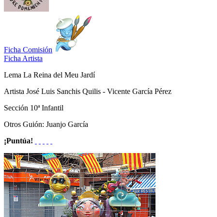
Ficha Comisión
Ficha Artista
Lema
La Reina del Meu Jardí
Artista
José Luis Sanchis Quilis - Vicente García Pérez
Sección
10ª Infantil
Otros
Guión: Juanjo García
¡Puntúa!