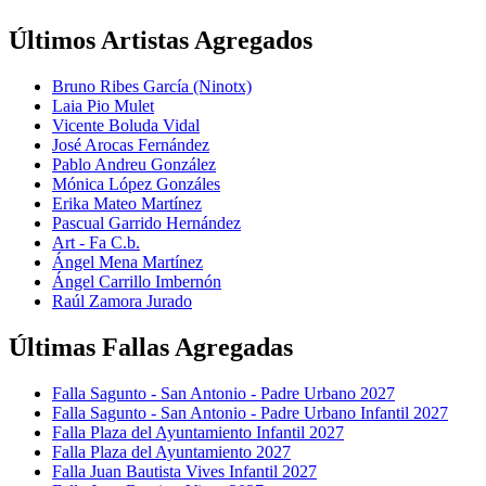
Últimos Artistas Agregados
Bruno Ribes García (Ninotx)
Laia Pio Mulet
Vicente Boluda Vidal
José Arocas Fernández
Pablo Andreu González
Mónica López Gonzáles
Erika Mateo Martínez
Pascual Garrido Hernández
Art - Fa C.b.
Ángel Mena Martínez
Ángel Carrillo Imbernón
Raúl Zamora Jurado
Últimas Fallas Agregadas
Falla Sagunto - San Antonio - Padre Urbano 2027
Falla Sagunto - San Antonio - Padre Urbano Infantil 2027
Falla Plaza del Ayuntamiento Infantil 2027
Falla Plaza del Ayuntamiento 2027
Falla Juan Bautista Vives Infantil 2027