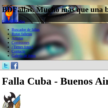
BDFallas. Mucho más que una bas
Guía BDFallas
Buscador de fallas
Rutas falleras
Artistas
Comisiones
¿Tienes fotos?
Contacto
Galería de fotos
Falla Cuba - Buenos Air