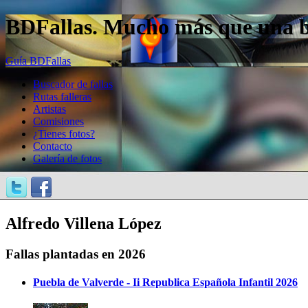
BDFallas. Mucho más que una bas
Guía BDFallas
Buscador de fallas
Rutas falleras
Artistas
Comisiones
¿Tienes fotos?
Contacto
Galería de fotos
Alfredo Villena López
Fallas plantadas en 2026
Puebla de Valverde - Ii Republica Española Infantil 2026