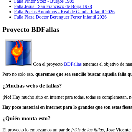
Falla Pintor Stolz - Burgos 1985
Falla Jesus - San Francisco de Borja 1978
Falla Poetas Anonimos - Real de Gandia Infantil 2026
Falla Plaza Doctor Berenguer Ferrer Infantil 2026
Proyecto BDFallas
Con el proyecto
BDFallas
tenemos el objetivo de mant
Pero no solo eso,
queremos que sea sencillo buscar aquella falla q
¿Muchas webs de fallas?
¡No!
Hay mucho sitio en internet para todas, todas se complemetan, n
Hay poco material en internet para lo grandes que son estas fiesta
¿Quién monta esto?
El proyecto lo empezamos un par de
frikis de las fallas
,
Jose Vicente