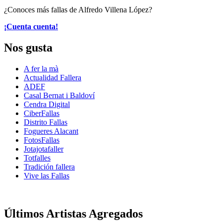
¿Conoces más fallas de Alfredo Villena López?
¡Cuenta cuenta!
Nos gusta
A fer la mà
Actualidad Fallera
ADEF
Casal Bernat i Baldoví
Cendra Digital
CiberFallas
Distrito Fallas
Fogueres Alacant
FotosFallas
Jotajotafaller
Totfalles
Tradición fallera
Vive las Fallas
Últimos Artistas Agregados