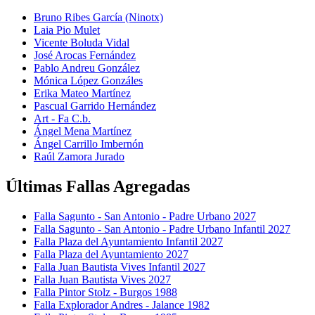
Bruno Ribes García (Ninotx)
Laia Pio Mulet
Vicente Boluda Vidal
José Arocas Fernández
Pablo Andreu González
Mónica López Gonzáles
Erika Mateo Martínez
Pascual Garrido Hernández
Art - Fa C.b.
Ángel Mena Martínez
Ángel Carrillo Imbernón
Raúl Zamora Jurado
Últimas Fallas Agregadas
Falla Sagunto - San Antonio - Padre Urbano 2027
Falla Sagunto - San Antonio - Padre Urbano Infantil 2027
Falla Plaza del Ayuntamiento Infantil 2027
Falla Plaza del Ayuntamiento 2027
Falla Juan Bautista Vives Infantil 2027
Falla Juan Bautista Vives 2027
Falla Pintor Stolz - Burgos 1988
Falla Explorador Andres - Jalance 1982