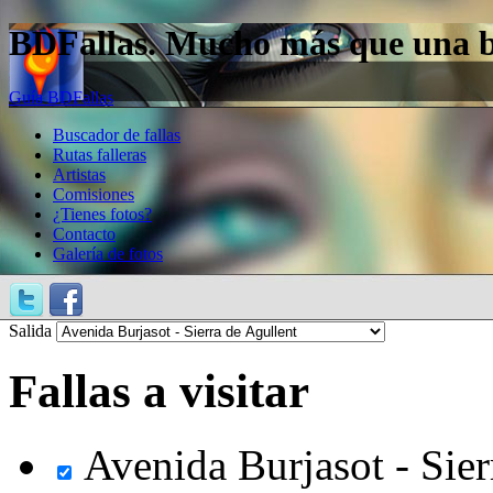
BDFallas. Mucho más que una bas
Guía BDFallas
Buscador de fallas
Rutas falleras
Artistas
Comisiones
¿Tienes fotos?
Contacto
Galería de fotos
Salida
Fallas a visitar
Avenida Burjasot - Sier