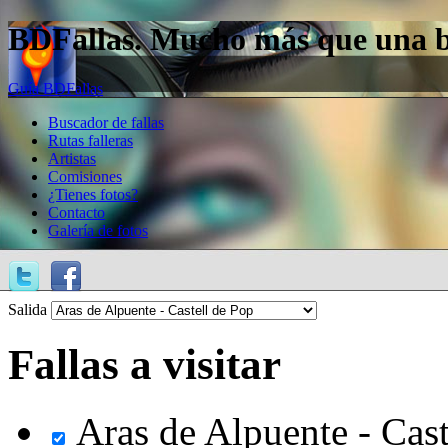
BDFallas. Mucho más que una bas
Guía BDFallas
Buscador de fallas
Rutas falleras
Artistas
Comisiones
¿Tienes fotos?
Contacto
Galería de fotos
Salida
Fallas a visitar
Aras de Alpuente - Cast