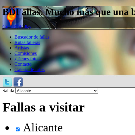
BDFallas. Mucho más que una bas
Guía BDFallas
Buscador de fallas
Rutas falleras
Artistas
Comisiones
¿Tienes fotos?
Contacto
Galería de fotos
Salida
Fallas a visitar
Alicante